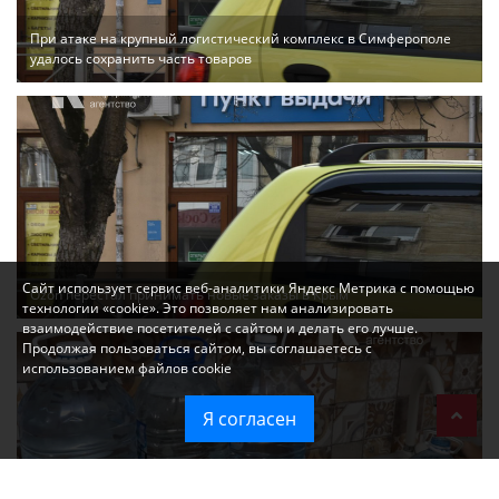
При атаке на крупный логистический комплекс в Симферополе
удалось сохранить часть товаров
Сайт использует сервис веб-аналитики Яндекс Метрика с помощью
Ozon перестал принимать новые заказы в Крым
технологии «cookie». Это позволяет нам анализировать
взаимодействие посетителей с сайтом и делать его лучше.
Продолжая пользоваться сайтом, вы соглашаетесь с
использованием файлов cookie
Я согласен