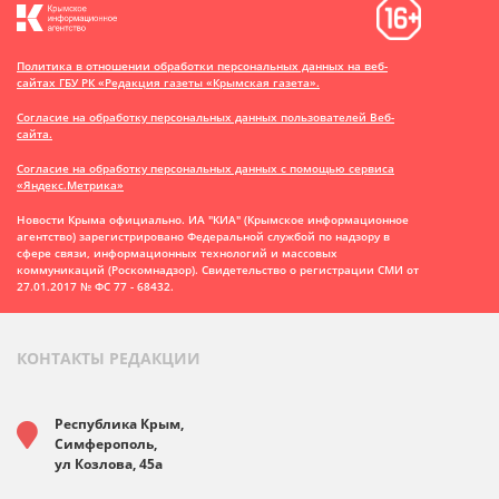
Политика в отношении обработки персональных данных на веб-
сайтах ГБУ РК «Редакция газеты «Крымская газета».
Согласие на обработку персональных данных пользователей Веб-
сайта.
Согласие на обработку персональных данных с помощью сервиса
«Яндекс.Метрика»
Новости Крыма официально. ИА "КИА" (Крымское информационное
агентство)
зарегистрировано Федеральной службой по надзору в
сфере связи, информационных технологий и массовых
коммуникаций (Роскомнадзор). Свидетельство о регистрации СМИ от
27.01.2017 № ФС 77 - 68432.
КОНТАКТЫ РЕДАКЦИИ
Республика Крым,
Симферополь,
ул Козлова, 45а