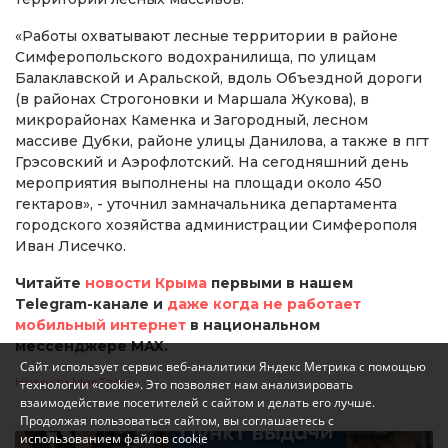
«Работы охватывают лесные территории в районе
Симферопольского водохранилища, по улицам
Балаклавской и Аральской, вдоль Объездной дороги
(в районах Строгоновки и Маршала Жукова), в
микрорайонах Каменка и Загородный, лесном
массиве Дубки, районе улицы Данилова, а также в пгт
Грэсовский и Аэрофлотский. На сегодняшний день
мероприятия выполнены на площади около 450
гектаров», - уточнил замначальника департамента
городского хозяйства администрации Симферополя
Иван Лисечко.
Читайте
новости Крыма
первыми в нашем
Telegram-канале и
даже когда не работает
мобильный интернет
в национальном
мессенджере MAX.
Сайт использует сервис веб-аналитики Яндекс Метрика с помощью
Новости МирТесен
технологии «cookie». Это позволяет нам анализировать
взаимодействие посетителей с сайтом и делать его лучше.
Продолжая пользоваться сайтом, вы соглашаетесь с
использованием файлов cookie