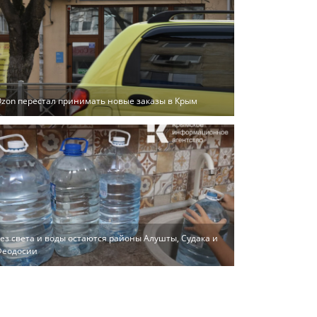
zon перестал принимать новые заказы в Крым
ез света и воды остаются районы Алушты, Судака и
Феодосии