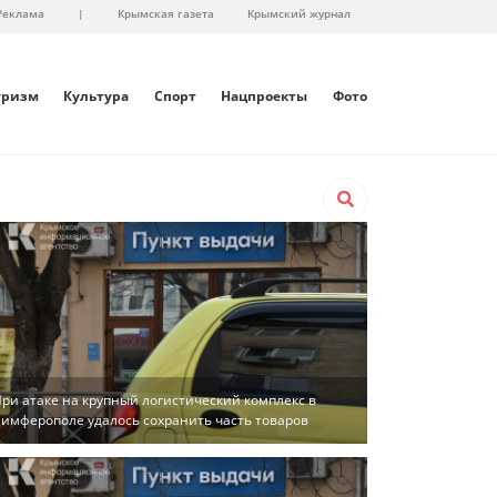
Реклама
|
Крымская газета
Крымский журнал
уризм
Культура
Спорт
Нацпроекты
Фото
ри атаке на крупный логистический комплекс в
имферополе удалось сохранить часть товаров