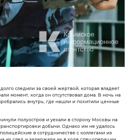
долго следили за своей жертвой, которая владеет
ли момент, когда он отсутствовал дома. В ночь на
 пробрались внутрь, где нашли и похитили ценные
инули полуостров и уехали в сторону Москвы на
транспортировки добычи. Однако им не удалось
 полицейские в сотрудничестве с коллегами из
а их след и задержали их в ходе спецоперации.