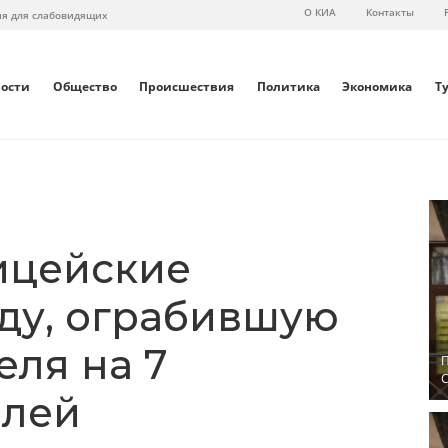
О КИА
Контакты
ия для слабовидящих
вости
Общество
Происшествия
Политика
Экономика
Т
ицейские
ду, ограбившую
ля на 7
П
С
блей