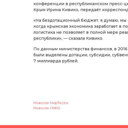
конференции в республиканском пресс-це
Крым Ирина Кивико, передаёт корреспонд
«На бездотационный бюджет, я думаю, мы в
когда крымская экономика заработает в п
логистика не позволяет в полной мере р
республики», — сказала Кивико.
По данным министерства финансов, в 201
были выделены дотации, субсидии, субве
7 миллиарда рублей.
Новости МирТесен
Новости СМИ2