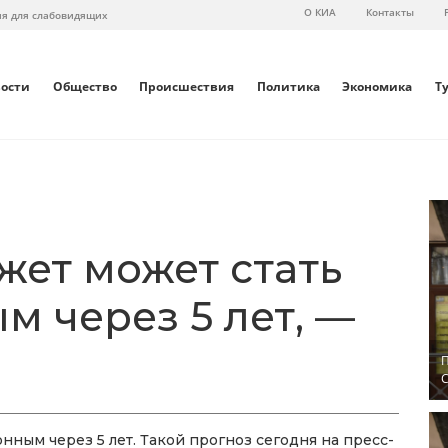
О КИА
Контакты
ия для слабовидящих
вости
Общество
Происшествия
Политика
Экономика
Т
ет может стать
м через 5 лет, —
П
С
ным через 5 лет. Такой прогноз сегодня на пресс-