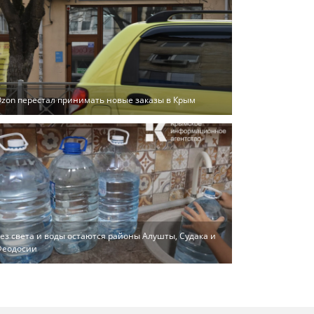
zon перестал принимать новые заказы в Крым
ез света и воды остаются районы Алушты, Судака и
Феодосии