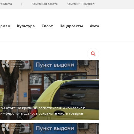
Реклама
|
Крымская газета
Крымский журнал
уризм
Культура
Спорт
Нацпроекты
Фото
ри атаке на крупный логистический комплекс в
имферополе удалось сохранить часть товаров