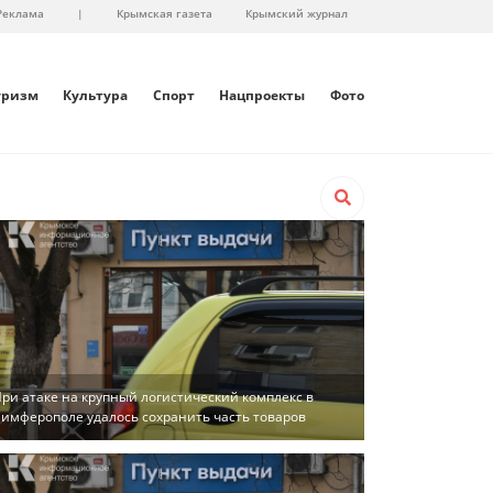
Реклама
|
Крымская газета
Крымский журнал
уризм
Культура
Спорт
Нацпроекты
Фото
ри атаке на крупный логистический комплекс в
имферополе удалось сохранить часть товаров