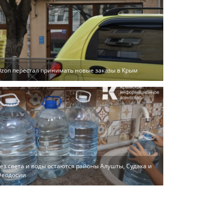
zon перестал принимать новые заказы в Крым
ез света и воды остаются районы Алушты, Судака и
Феодосии