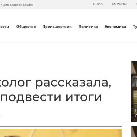
О КИА
Контакты
ия для слабовидящих
вости
Общество
Происшествия
Политика
Экономика
Т
олог рассказала,
 подвести итоги
а
П
С