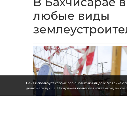
В Бахчисарае в
любые виды
землеустроите
Сайт использует сервис веб-аналитики Яндекс Метрика с 
делать его лучше. Продолжая пользоваться сайтом, вы со