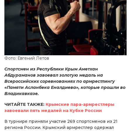
Фото: Евгений Летов
Спортсмен из Республики Крым Аметхан
Абдураманов завоевал золотую медаль на
Всероссийских соревнованиях по армрестлингу
«Памяти Асланбека Еналдиева», которые прошли во
Владикавказе.
ЧИТАЙТЕ ТАКЖЕ:
Крымские пара-армрестлеры
завоевали пять медалей на Кубке России
В турнире приняли участие 269 спортсменов из 21
региона России. Крымский армрестлер одержал