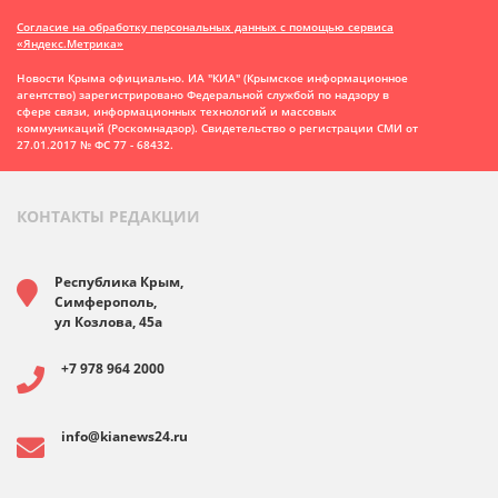
Согласие на обработку персональных данных с помощью сервиса
«Яндекс.Метрика»
Новости Крыма официально. ИА "КИА" (Крымское информационное
агентство)
зарегистрировано Федеральной службой по надзору в
сфере связи, информационных технологий и массовых
коммуникаций (Роскомнадзор). Свидетельство о регистрации СМИ от
27.01.2017 № ФС 77 - 68432.
КОНТАКТЫ РЕДАКЦИИ
Республика Крым,
Симферополь,
ул Козлова, 45а
+7 978 964 2000
info@kianews24.ru