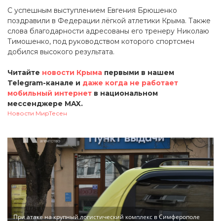
С успешным выступлением Евгения Брюшенко
поздравили в Федерации лёгкой атлетики Крыма. Также
слова благодарности адресованы его тренеру Николаю
Тимошенко, под руководством которого спортсмен
добился высокого результата.
Читайте
новости Крыма
первыми в нашем
Telegram-канале и
даже когда не работает
мобильный интернет
в национальном
мессенджере MAX.
Новости МирТесен
При атаке на крупный логистический комплекс в Симферополе