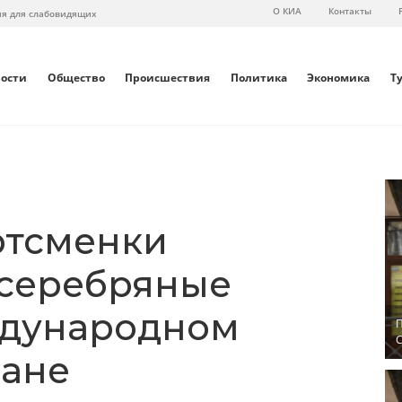
О КИА
Контакты
ия для слабовидящих
вости
Общество
Происшествия
Политика
Экономика
Т
ртсменки
 серебряные
ждународном
П
С
ване