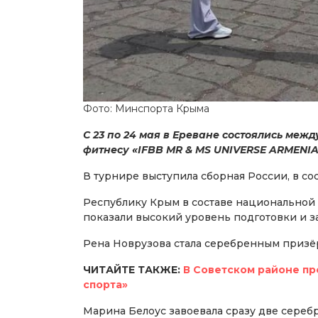
Фото: Минспорта Крыма
С 23 по 24 мая в Ереване состоялись ме
фитнесу «IFBB MR & MS UNIVERSE ARMENIA
В турнире выступила сборная России, в со
Республику Крым в составе национальной
показали высокий уровень подготовки и з
Рена Новрузова стала серебренным призёр
ЧИТАЙТЕ ТАКЖЕ:
В Советском районе п
спорта»
Марина Белоус завоевала сразу две сереб