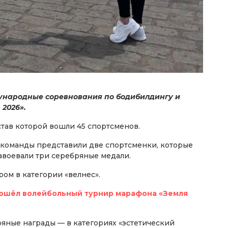
ждународные соревнования по бодибилдингу и
 2026».
став которой вошли 45 спортсменов.
 команды представили две спортсменки, которые
авоевали три серебряные медали.
ом в категории «велнес».
рошёл волейбольный турнир марафона «Земля
ряные награды — в категориях «эстетический