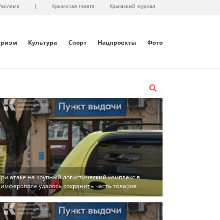
Реклама
|
Крымская газета
Крымский журнал
уризм
Культура
Спорт
Нацпроекты
Фото
ри атаке на крупный логистический комплекс в
имферополе удалось сохранить часть товаров