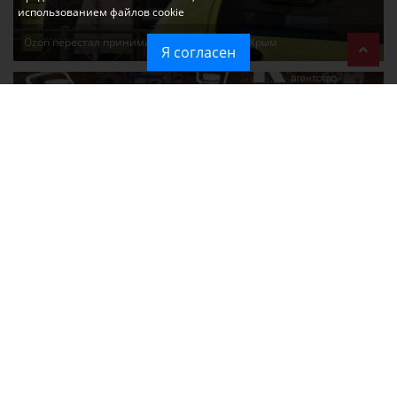
использованием файлов cookie
Ozon перестал принимать новые заказы в Крым
Я согласен
Без света и воды остаются районы Алушты, Судака и Феодосии
Политика в отношении обработки персональных данных на веб-