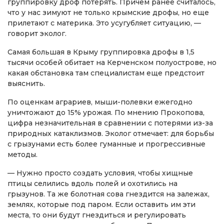
группировку дроф потерять. Причем ранее считалось,
что у нас зимуют не только крымские дрофы, но еще
прилетают с материка. Это усугубляет ситуацию, —
говорит эколог.
Самая большая в Крыму группировка дрофы в 1,5
тысячи особей обитает на Керченском полуострове, но
какая обстановка там специалистам еще предстоит
выяснить.
По оценкам аграриев, мыши-полевки ежегодно
уничтожают до 15% урожая. По мнению Прокопова,
цифра незначительная в сравнении с потерями из-за
природных катаклизмов. Эколог отмечает: для борьбы
с грызунами есть более гуманные и прогрессивные
методы.
— Нужно просто создать условия, чтобы хищные
птицы селились вдоль полей и охотились на
грызунов. Та же болотная сова гнездится на залежах,
землях, которые под паром. Если оставить им эти
места, то они будут гнездиться и регулировать