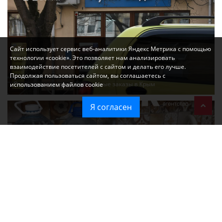
Сайт использует сервис веб-аналитики Яндекс Метрика с помощью
технологии «cookie». Это позволяет нам анализировать
взаимодействие посетителей с сайтом и делать его лучше.
Продолжая пользоваться сайтом, вы соглашаетесь с
Ozon перестал принимать новые заказы в Крым
использованием файлов cookie
Я согласен
Без света и воды остаются районы Алушты, Судака и Феодосии