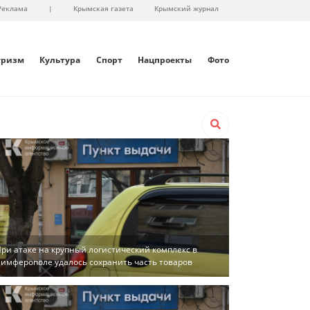
Реклама
|
Крымская газета
Крымский журнал
уризм
Культура
Спорт
Нацпроекты
Фото
ри атаке на крупный логистический комплекс в
имферополе удалось сохранить часть товаров