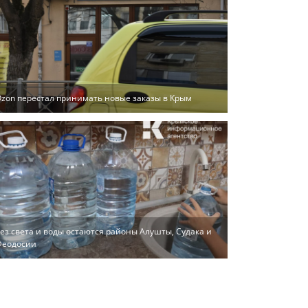
zon перестал принимать новые заказы в Крым
ез света и воды остаются районы Алушты, Судака и
Феодосии