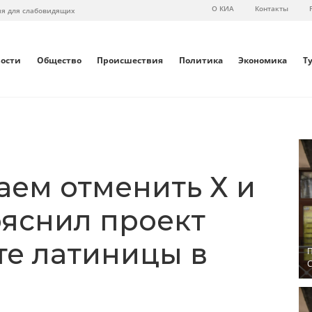
О КИА
Контакты
ия для слабовидящих
вости
Общество
Происшествия
Политика
Экономика
Т
аем отменить Х и
ояснил проект
те латиницы в
П
С