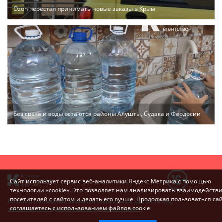
Ozon перестал принимать новые заказы в Крым
Без света и воды остаются районы Алушты, Судака и Феодосии
Сайт использует сервис веб-аналитики Яндекс Метрика с помощью
технологии «cookie». Это позволяет нам анализировать взаимодейств
посетителей с сайтом и делать его лучше. Продолжая пользоваться са
Политика в отношении обработки персональных данных на веб-
соглашаетесь с использованием файлов cookie
сайтах ГБУ РК «Редакция газеты «Крымская газета».