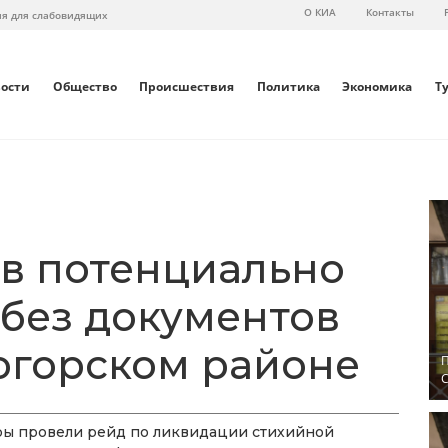
О КИА
Контакты
ия для слабовидящих
вости
Общество
Происшествия
Политика
Экономика
Т
ов потенциально
 без документов
огорском районе
П
С
ры провели рейд по ликвидации стихийной