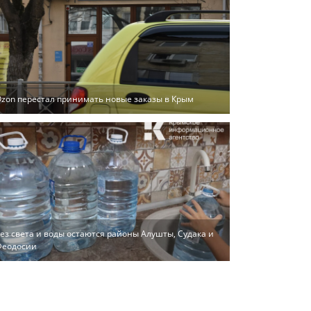
zon перестал принимать новые заказы в Крым
ез света и воды остаются районы Алушты, Судака и
Феодосии