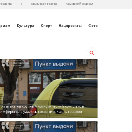
Реклама
|
Крымская газета
Крымский журнал
уризм
Культура
Спорт
Нацпроекты
Фото
ри атаке на крупный логистический комплекс в
имферополе удалось сохранить часть товаров