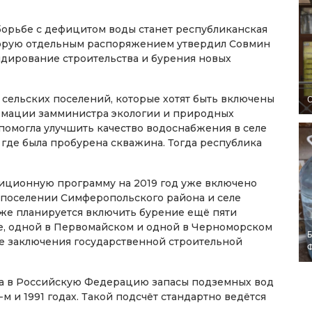
 борьбе с дефицитом воды станет республиканская
торую отдельным распоряжением утвердил Совмин
сидирование строительства и бурения новых
сельских поселений, которые хотят быть включены
O
формации замминистра экологии и природных
помогла улучшить качество водоснабжения в селе
где была пробурена скважина. Тогда республика
иционную программу на 2019 год уже включено
поселении Симферопольского района и селе
 же планируется включить бурение ещё пяти
е, одной в Первомайском и одной в Черноморском
Б
ые заключения государственной строительной
ыма в Российскую Федерацию запасы подземных вод
м и 1991 годах. Такой подсчёт стандартно ведётся