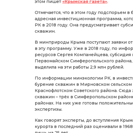
этом пишет
«Крымская газета»
.
Отмечается, что в этом году подспорьем в
адресная инвестиционная программа, ко
РК в 2018 году. Она предусматривает суб
скважин.
В минприроды Крыма поступают заявки от 
в эту программу. Уже в 2018 году, по ин
ресурсов Сергея Компанейцева, субсидия 
Первомайском Симферопольского района, 
выделила на эти работы 2,9 млн рублей.
По информации минэкологии РК, в инвест
бурение скважин в Мирновском сельском 
Краснофлотском Советского района. Сюда
скважин – трёх в Симферопольском район
районах. На них уже готовы положительн
экспертизы.
Как говорят эксперты, до вступления Кр
курорта в последний раз оценивали в 1968-
лишь на 25 лет.