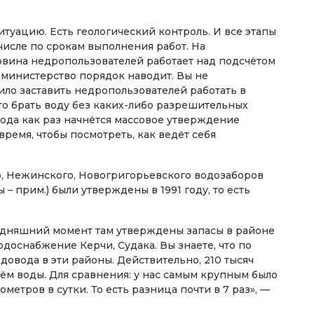
туацию. Есть геологический контроль. И все этапы
числе по срокам выполнения работ. На
овина недропользователей работает над подсчётом
но министерство порядок наводит. Вы не
ило заставить недропользователей работать в
то брать воду без каких-либо разрешительных
года как раз начнётся массовое утверждение
время, чтобы посмотреть, как ведёт себя
о, Нежинского, Новогригорьевского водозаборов
 прим.) были утверждены в 1991 году, то есть
годняшний момент там утверждены запасы в районе
водоснабжение Керчи, Судака. Вы знаете, что по
овода в эти районы. Действительно, 210 тысяч
ъём воды. Для сравнения: у нас самым крупным было
етров в сутки. То есть разница почти в 7 раз», —