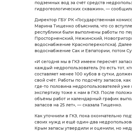
подземных вод за счёт средств недрополь
гидрогеологических скважин», — сообщил
Директор ГБУ РК «Государственная комисси
Марина Тищенко объяснила, что со вступл
республики были выполнены работы по пер
Просторненский, Нежинский, Новогригорь
водоснабжение Красноперекопска). Далее
водоснабжение Сак и Евпатории, потом Су
«И сегодня мы в ГКЗ имеем пересчёт запасо
каждый недропользователь (то есть тот, кт
составляет менее 100 кубов в сутки, долж
свой счёт. Работы по подсчёту запасов, как
где-то половина недропользователей уже 
экспертизу тоже к нам в ГКЗ. После полож
объёмы работ и календарный график выпо
запасов на 25 лет», — сказала Тищенко.
Как уточнили в ГКЗ, пока окончательно по
своих нужд и ещё один-два недропользова
Крым запасы утвердили и оценили, но недр