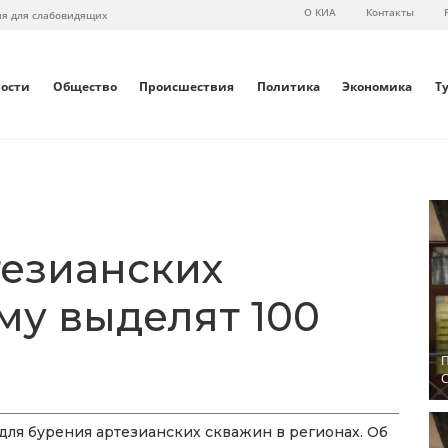
О КИА
Контакты
ия для слабовидящих
вости
Общество
Происшествия
Политика
Экономика
Т
тезианских
му выделят 100
П
С
для бурения артезианских скважин в регионах. Об