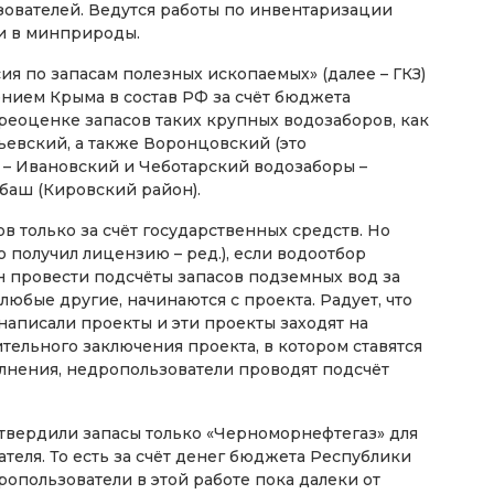
зователей. Ведутся работы по инвентаризации
и в минприроды.
я по запасам полезных ископаемых» (далее – ГКЗ)
ением Крыма в состав РФ за счёт бюджета
еоценке запасов таких крупных водозаборов, как
евский, а также Воронцовский (это
 – Ивановский и Чеботарский водозаборы –
баш (Кировский район).
в только за счёт государственных средств. Но
о получил лицензию – ред.), если водоотбор
ен провести подсчёты запасов подземных вод за
 любые другие, начинаются с проекта. Радует, что
написали проекты и эти проекты заходят на
ительного заключения проекта, в котором ставятся
лнения, недропользователи проводят подсчёт
дтвердили запасы только «Черноморнефтегаз» для
теля. То есть за счёт денег бюджета Республики
опользователи в этой работе пока далеки от