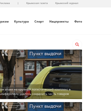
Реклама
|
Крымская газета
Крымский журнал
уризм
Культура
Спорт
Нацпроекты
Фото
ри атаке на крупный логистический комплекс в
имферополе удалось сохранить часть товаров