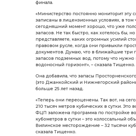
финала.
«Министерство постоянно мониторит эту си
записаны в лицензионных условиях, в том 
сегодняшний момент хорошо, что уже пол
запасов. Не так быстро, как хотелось бы, 
представляете, каких огромных усилий сто
правовом русле, когда они привыкли прос
документов. Думаю, что в ближайшие три 
запасов подземных вод, потому что нужно 
водоносный горизонт», – сказала Тищенко.
Она добавила, что запасы Просторненског
(это Джанкойский и Нижнегорский районы –
больше 25 лет назад.
«Теперь они переоценены. Так вот, на се
210 тысяч метров кубических в сутки. Это 
ФЦП заложена программа по постройке вод
кубометров в сутки – это колоссальный об
Вилинское месторождение – 32 тысячи кубом
сказала Тищенко.