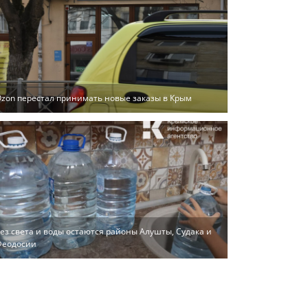
zon перестал принимать новые заказы в Крым
ез света и воды остаются районы Алушты, Судака и
Феодосии