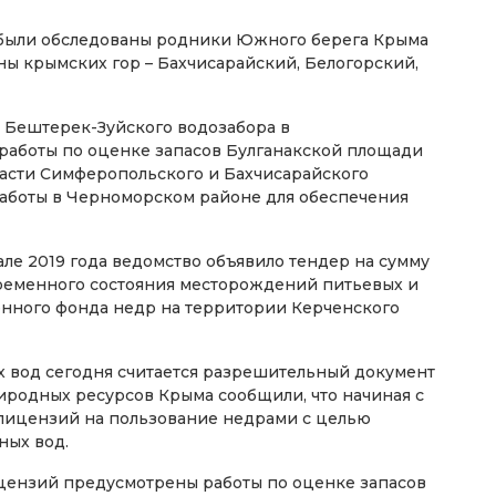
у были обследованы родники Южного берега Крыма
ны крымских гор – Бахчисарайский, Белогорский,
 Бештерек-Зуйского водозабора в
аботы по оценке запасов Булганакской площади
асти Симферопольского и Бахчисарайского
работы в Черноморском районе для обеспечения
чале 2019 года ведомство объявило тендер на сумму
временного состояния месторождений питьевых и
нного фонда недр на территории Керченского
 вод сегодня считается разрешительный документ
риродных ресурсов Крыма сообщили, что начиная с
 лицензий на пользование недрами с целью
ных вод.
цензий предусмотрены работы по оценке запасов