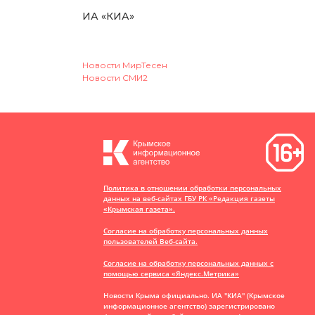
ИА «КИА»
Новости МирТесен
Новости СМИ2
Политика в отношении обработки персональных
данных на веб-сайтах ГБУ РК «Редакция газеты
«Крымская газета».
Согласие на обработку персональных данных
пользователей Веб-сайта.
Согласие на обработку персональных данных с
помощью сервиса «Яндекс.Метрика»
Новости Крыма официально. ИА "КИА" (Крымское
информационное агентство)
зарегистрировано