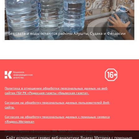
Без света и воды остаются районы Алушты, Судака и Феодосии
Политика в отношении обработки персональных данных на веб-
сайтах ГБУ РК «Редакция газеты «Крымская газета».
Согласие на обработку персональных данных пользователей Веб-
сайта.
Согласие на обработку персональных данных с помощью сервиса
«Яндекс.Метрика»
Новости Крыма официально. ИА "КИА" (Крымское информационное
агентство)
зарегистрировано Федеральной службой по надзору в
Сайт использует сервис веб-аналитики Яндекс Метрика с помощью