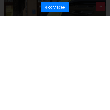
Я согласен
Ozon перестал принимать новые заказы в Крым
Без света и воды остаются районы Алушты, Судака и Феодосии