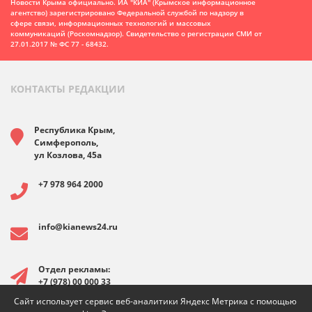
Новости Крыма официально. ИА "КИА" (Крымское информационное
агентство)
зарегистрировано Федеральной службой по надзору в
сфере связи, информационных технологий и массовых
коммуникаций (Роскомнадзор). Свидетельство о регистрации СМИ от
27.01.2017 № ФС 77 - 68432.
КОНТАКТЫ РЕДАКЦИИ
Республика Крым,
Симферополь,
ул Козлова, 45а
+7 978 964 2000
info@kianews24.ru
Отдел рекламы:
+7 (978) 00 000 33
Сайт использует сервис веб-аналитики Яндекс Метрика с помощью