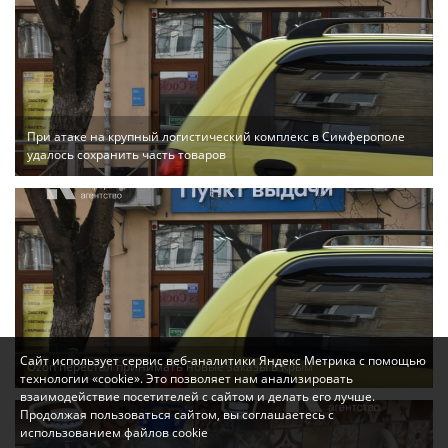
При атаке на крупный логистический комплекс в Симферополе
удалось сохранить часть товаров
Сайт использует сервис веб-аналитики Яндекс Метрика с помощью
Ozon перестал принимать новые заказы в Крым
технологии «cookie». Это позволяет нам анализировать
взаимодействие посетителей с сайтом и делать его лучше.
Продолжая пользоваться сайтом, вы соглашаетесь с
использованием файлов cookie