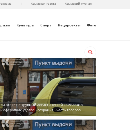
Реклама
|
Крымская газета
Крымский журнал
уризм
Культура
Спорт
Нацпроекты
Фото
ри атаке на крупный логистический комплекс в
имферополе удалось сохранить часть товаров