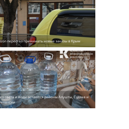
zon перестал принимать новые заказы в Крым
ез света и воды остаются районы Алушты, Судака и
Феодосии