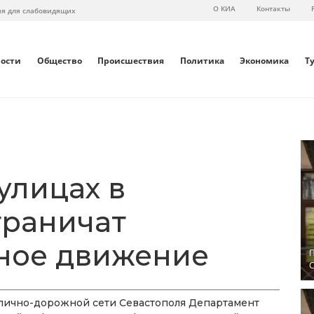
О КИА
Контакты
ия для слабовидящих
вости
Общество
Происшествия
Политика
Экономика
Т
улицах в
граничат
ное движение
П
С
улично-дорожной сети Севастополя Департамент