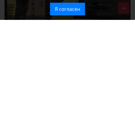
Я согласен
Ozon перестал принимать новые заказы в Крым
Без света и воды остаются районы Алушты, Судака и Феодосии