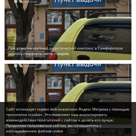
При атаке на крупный логистический комплекс в Симферополе
удалось сохранить часть товаров
Сайт использует сервис веб-аналитики Яндекс Метрика с помощью
технологии «cookie». Это позволяет нам анализировать
Ozon перестал принимать новые заказы в Крым
взаимодействие посетителей с сайтом и делать его лучше.
Продолжая пользоваться сайтом, вы соглашаетесь с
использованием файлов cookie