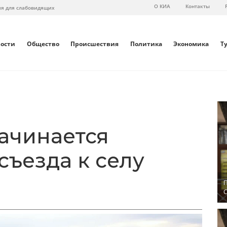
О КИА
Контакты
ия для слабовидящих
вости
Общество
Происшествия
Политика
Экономика
Т
начинается
съезда к селу
П
С