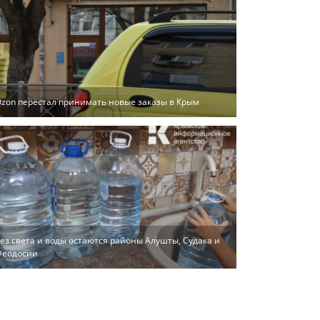
zon перестал принимать новые заказы в Крым
ез света и воды остаются районы Алушты, Судака и
Феодосии