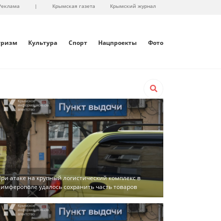
Реклама
|
Крымская газета
Крымский журнал
уризм
Культура
Спорт
Нацпроекты
Фото
ри атаке на крупный логистический комплекс в
имферополе удалось сохранить часть товаров