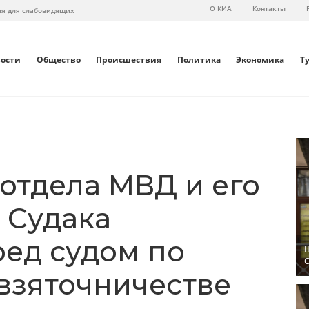
О КИА
Контакты
ия для слабовидящих
вости
Общество
Происшествия
Политика
Экономика
Т
отдела МВД и его
 Судака
ред судом по
П
С
взяточничестве