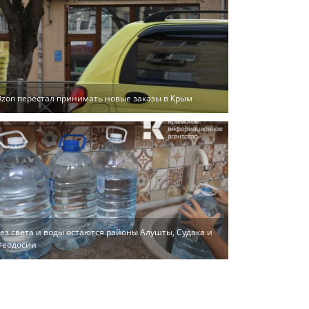
zon перестал принимать новые заказы в Крым
ез света и воды остаются районы Алушты, Судака и
Феодосии