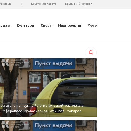
Реклама
|
Крымская газета
Крымский журнал
уризм
Культура
Спорт
Нацпроекты
Фото
ри атаке на крупный логистический комплекс в
имферополе удалось сохранить часть товаров