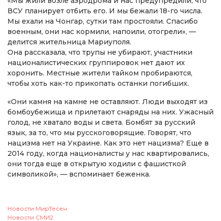
«Мы жили возле аэродрома и нас предупредили, что
ВСУ планирует отбить его. И мы бежали 18-го числа.
Мы ехали на Чонгар, сутки там простояли. Спасибо
военным, они нас кормили, напоили, отогрели», —
делится жительница Мариуполя.
Она рассказала, что трупы не убирают, участники
националистических группировок нет дают их
хоронить. Местные жители тайком пробираются,
чтобы хоть как-то прикопать останки погибших.
«Они камня на камне не оставляют. Люди выходят из
бомбоубежища и прилетают снаряды на них. Ужасный
голод, не хватало воды и света. Бомбят за русский
язык, за то, что мы русскоговорящие. Говорят, что
нацизма нет на Украине. Как это нет нацизма? Еще в
2014 году, когда националисты у нас квартировались,
они тогда еще в открытую ходили с фашисткой
символикой», — вспоминает беженка.
Новости МирТесен
Новости СМИ2