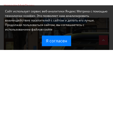
Новости МирТесен
Сайт использует сервис веб-аналитики Яндекс Метрика с помощью
технологии «cookie». Это позволяет нам анализировать
взаимодействие посетителей с сайтом и делать его лучше.
Продолжая пользоваться сайтом, вы соглашаетесь с
использованием файлов cookie
Я согласен
При атаке на крупный логистический комплекс в Симферополе
удалось сохранить часть товаров