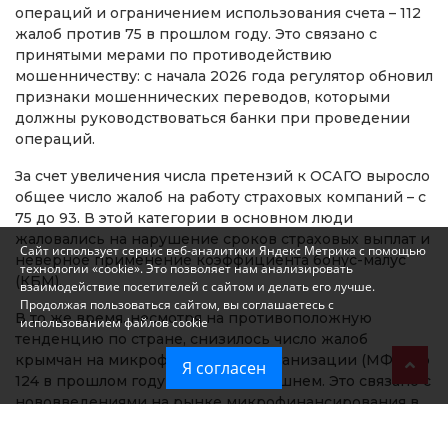
операций и ограничением использования счета – 112
жалоб против 75 в прошлом году. Это связано с
принятыми мерами по противодействию
мошенничеству: с начала 2026 года регулятор обновил
признаки мошеннических переводов, которыми
должны руководствоваться банки при проведении
операций.
За счет увеличения числа претензий к ОСАГО выросло
общее число жалоб на работу страховых компаний – с
75 до 93. В этой категории в основном люди
жаловались на нарушение сроков страховых выплат и
Сайт использует сервис веб-аналитики Яндекс Метрика с помощью
неверное применение коэффициента бонус-малус
технологии «cookie». Это позволяет нам анализировать
(КБМ).
взаимодействие посетителей с сайтом и делать его лучше.
Продолжая пользоваться сайтом, вы соглашаетесь с
В то же время, несмотря на противоположную
использованием файлов cookie
тенденцию по стране, снизилось число жалоб
крымчан на микрофинансовые организации (МФО) со
Я согласен
124 в прошлом году до 94 – в нынешнем. Это связано с
нововведениями на рынке микрофинансирования в
этом году. Новый этап трансформации направлен на
ограничение закредитованности граждан и