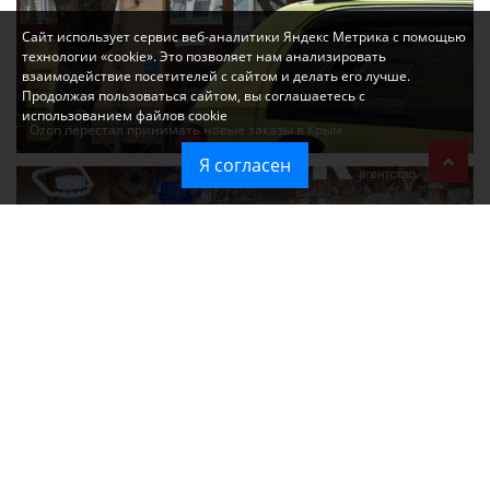
Сайт использует сервис веб-аналитики Яндекс Метрика с помощью
технологии «cookie». Это позволяет нам анализировать
взаимодействие посетителей с сайтом и делать его лучше.
Продолжая пользоваться сайтом, вы соглашаетесь с
использованием файлов cookie
Ozon перестал принимать новые заказы в Крым
Я согласен
Без света и воды остаются районы Алушты, Судака и Феодосии