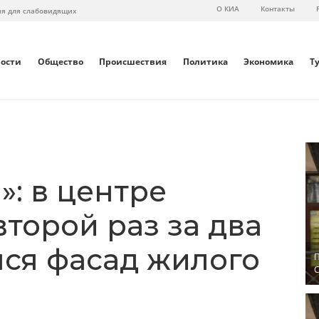
О КИА
Контакты
ия для слабовидящих
вости
Общество
Происшествия
Политика
Экономика
Т
: в центре
торой раз за два
ся фасад жилого
П
С