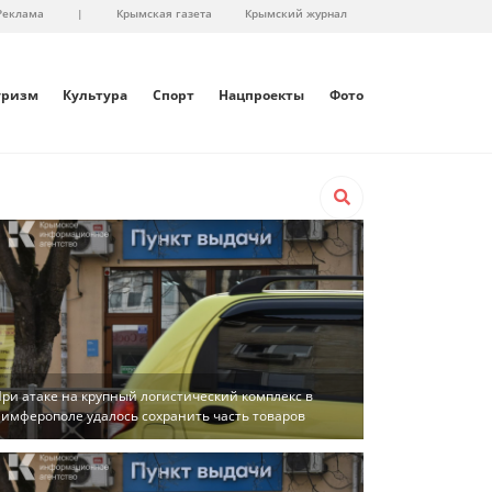
Реклама
|
Крымская газета
Крымский журнал
уризм
Культура
Спорт
Нацпроекты
Фото
ри атаке на крупный логистический комплекс в
имферополе удалось сохранить часть товаров