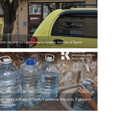
zon перестал принимать новые заказы в Крым
ез света и воды остаются районы Алушты, Судака и
Феодосии