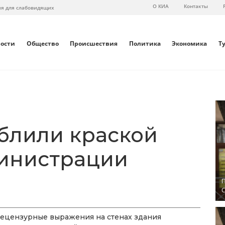
О КИА
Контакты
ия для слабовидящих
вости
Общество
Происшествия
Политика
Экономика
Т
блили краской
министрации
П
С
нецензурные выражения на стенах здания