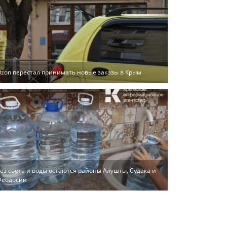
zon перестал принимать новые заказы в Крым
ез света и воды остаются районы Алушты, Судака и
Феодосии