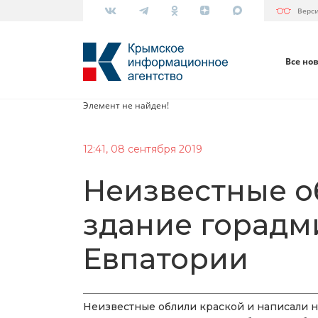
Верс
Все но
Элемент не найден!
12:41, 08 сентября 2019
Неизвестные о
здание горад
Евпатории
Неизвестные облили краской и написали 