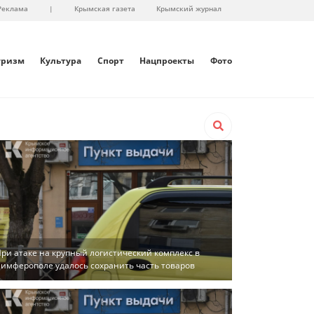
Реклама
|
Крымская газета
Крымский журнал
уризм
Культура
Спорт
Нацпроекты
Фото
ри атаке на крупный логистический комплекс в
имферополе удалось сохранить часть товаров