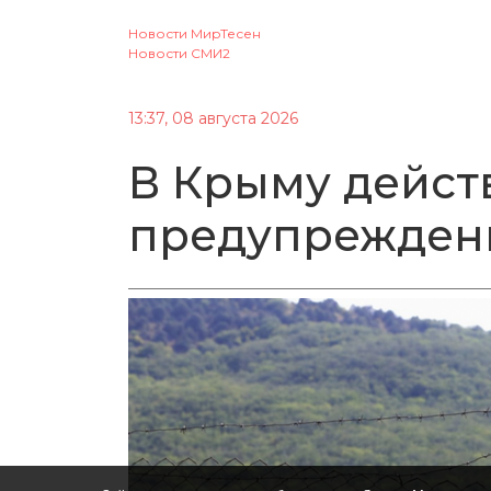
Новости МирТесен
Новости СМИ2
13:37, 08 августа 2026
В Крыму дейст
предупрежден