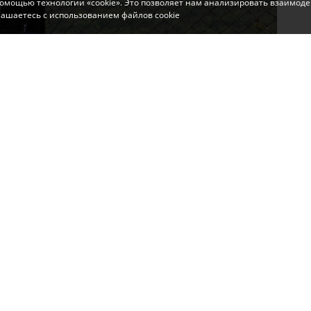
помощью технологии «cookie». Это позволяет нам анализировать взаимоде
глашаетесь с использованием файлов cookie
ычайной пожарной опасностью и усилением
зникновения возгораний сухой растительности и их
общили в ГУ МЧС России по Крыму.