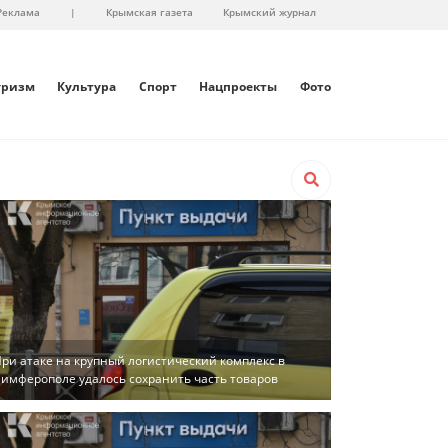
Реклама
|
Крымская газета
Крымский журнал
уризм
Культура
Спорт
Нацпроекты
Фото
ри атаке на крупный логистический комплекс в
имферополе удалось сохранить часть товаров