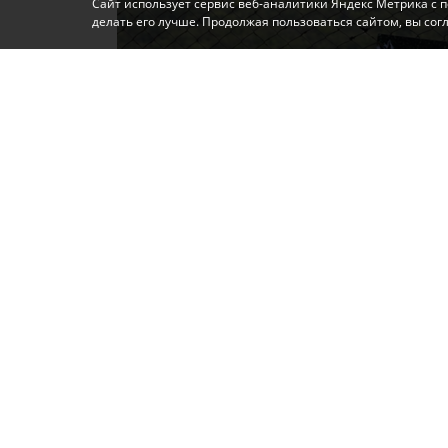
Сайт использует сервис веб-аналитики Яндекс Метрика с 
делать его лучше. Продолжая пользоваться сайтом, вы со
Фото: Автор
Они связаны с аномальной жарой, чрезв
северо-восточного ветра до 15-20 м/с.
В связи с этим возрастает вероятность во
распространения на большие площади, со