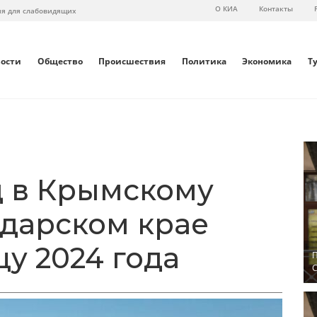
О КИА
Контакты
ия для слабовидящих
вости
Общество
Происшествия
Политика
Экономика
Т
 в Крымскому
одарском крае
цу 2024 года
П
С