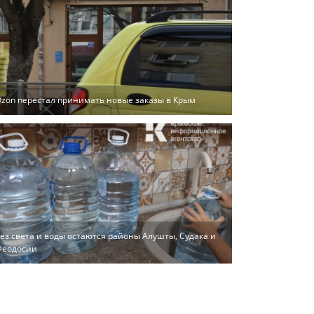
zon перестал принимать новые заказы в Крым
ез света и воды остаются районы Алушты, Судака и
Феодосии