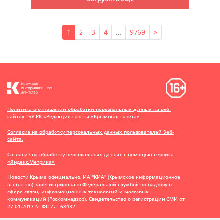
1
2
3
4
…
9769
»
Политика в отношении обработки персональных данных на веб-
сайтах ГБУ РК «Редакция газеты «Крымская газета».
Согласие на обработку персональных данных пользователей Веб-
сайта.
Согласие на обработку персональных данных с помощью сервиса
«Яндекс.Метрика»
Новости Крыма официально. ИА "КИА" (Крымское информационное
агентство)
зарегистрировано Федеральной службой по надзору в
сфере связи, информационных технологий и массовых
коммуникаций (Роскомнадзор). Свидетельство о регистрации СМИ от
27.01.2017 № ФС 77 - 68432.