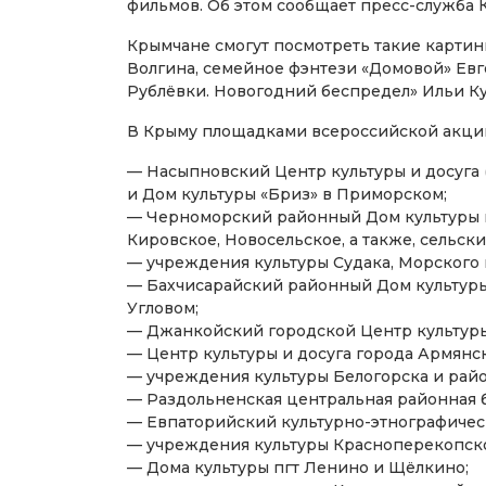
фильмов. Об этом сообщает пресс-служба
Крымчане смогут посмотреть такие карти
Волгина, семейное фэнтези «Домовой» Ев
Рублёвки. Новогодний беспредел» Ильи Ку
В Крыму площадками всероссийской акции 
— Насыпновский Центр культуры и досуга
и Дом культуры «Бриз» в Приморском;
— Черноморский районный Дом культуры и
Кировское, Новосельское, а также, сельс
— учреждения культуры Судака, Морского 
— Бахчисарайский районный Дом культуры 
Угловом;
— Джанкойский городской Центр культуры 
— Центр культуры и досуга города Армянск
— учреждения культуры Белогорска и райо
— Раздольненская центральная районная б
— Евпаторийский культурно-этнографичес
— учреждения культуры Красноперекопског
— Дома культуры пгт Ленино и Щёлкино;