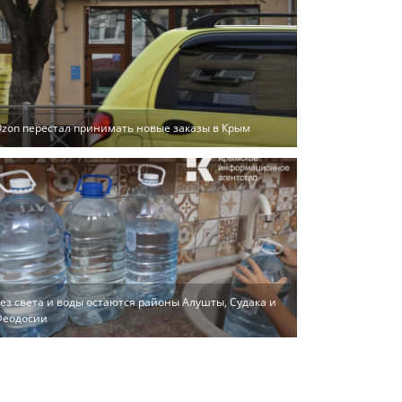
zon перестал принимать новые заказы в Крым
ез света и воды остаются районы Алушты, Судака и
Феодосии