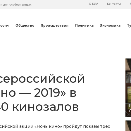
О КИА
Контакты
ия для слабовидящих
вости
Общество
Происшествия
Политика
Экономика
Т
сероссийской
но — 2019» в
40 кинозалов
П
С
оссийской акции «Ночь кино» пройдут показы трёх