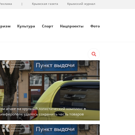
Реклама
|
Крымская газета
Крымский журнал
уризм
Культура
Спорт
Нацпроекты
Фото
ри атаке на крупный логистический комплекс в
имферополе удалось сохранить часть товаров