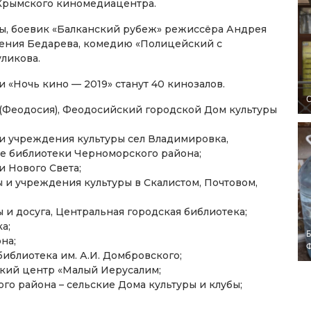
 Крымского киномедиацентра.
ны, боевик «Балканский рубеж» режиссёра Андрея
гения Бедарева, комедию «Полицейский с
ликова.
«Ночь кино — 2019» станут 40 кинозалов.
O
 (Феодосия), Феодосийский городской Дом культуры
 учреждения культуры сел Владимировка,
кие библиотеки Черноморского района;
и Нового Света;
и учреждения культуры в Скалистом, Почтовом,
и досуга, Центральная городская библиотека;
а;
Б
на;
иблиотека им. А.И. Домбровского;
кий центр «Малый Иерусалим;
о района – сельские Дома культуры и клубы;