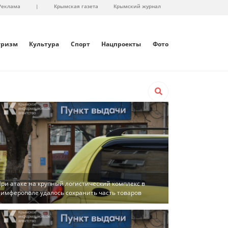
Реклама
|
Крымская газета
Крымский журнал
уризм
Культура
Спорт
Нацпроекты
Фото
ри атаке на крупный логистический комплекс в
имферополе удалось сохранить часть товаров