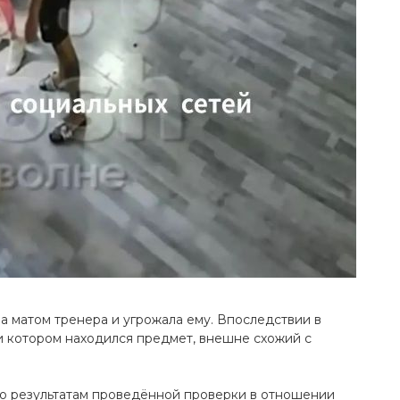
а матом тренера и угрожала ему. Впоследствии в
 котором находился предмет, внешне схожий с
о результатам проведённой проверки в отношении