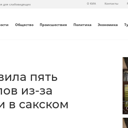
О КИА
Контакты
ия для слабовидящих
вости
Общество
Происшествия
Политика
Экономика
Т
вила пять
ов из-за
и в сакском
П
С