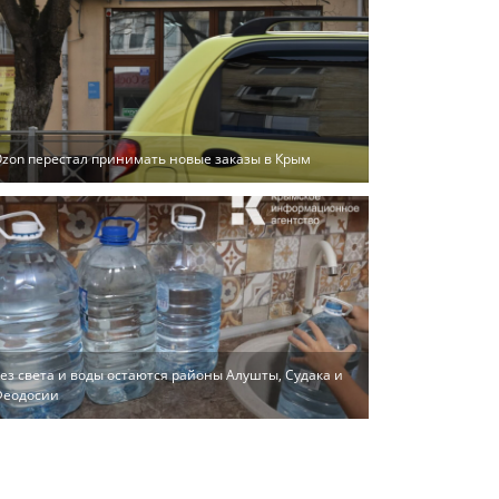
zon перестал принимать новые заказы в Крым
ез света и воды остаются районы Алушты, Судака и
Феодосии