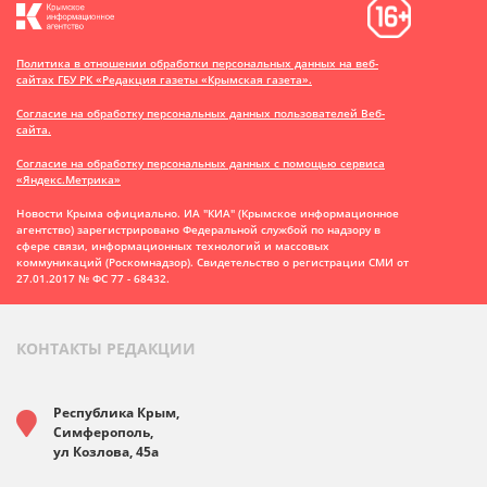
Политика в отношении обработки персональных данных на веб-
сайтах ГБУ РК «Редакция газеты «Крымская газета».
Согласие на обработку персональных данных пользователей Веб-
сайта.
Согласие на обработку персональных данных с помощью сервиса
«Яндекс.Метрика»
Новости Крыма официально. ИА "КИА" (Крымское информационное
агентство)
зарегистрировано Федеральной службой по надзору в
сфере связи, информационных технологий и массовых
коммуникаций (Роскомнадзор). Свидетельство о регистрации СМИ от
27.01.2017 № ФС 77 - 68432.
КОНТАКТЫ РЕДАКЦИИ
Республика Крым,
Симферополь,
ул Козлова, 45а