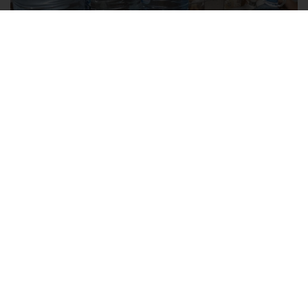
Без света и воды остаются районы Алушты, Судака и Феодосии
Политика в отношении обработки персональных данных на веб-
сайтах ГБУ РК «Редакция газеты «Крымская газета».
Согласие на обработку персональных данных пользователей Веб-
сайта.
Согласие на обработку персональных данных с помощью сервиса
«Яндекс.Метрика»
Новости Крыма официально. ИА "КИА" (Крымское информационное
агентство)
зарегистрировано Федеральной службой по надзору в
сфере связи, информационных технологий и массовых
коммуникаций (Роскомнадзор). Свидетельство о регистрации СМИ от