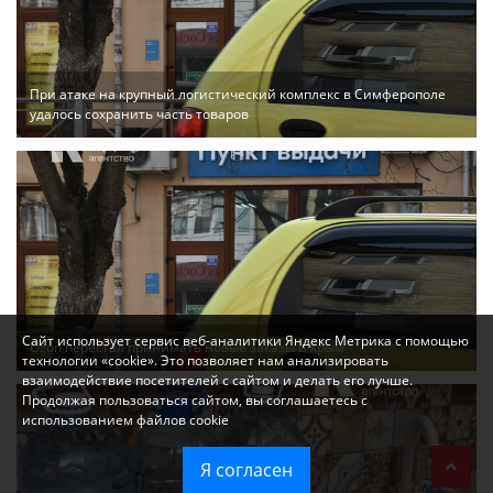
При атаке на крупный логистический комплекс в Симферополе
удалось сохранить часть товаров
Сайт использует сервис веб-аналитики Яндекс Метрика с помощью
Ozon перестал принимать новые заказы в Крым
технологии «cookie». Это позволяет нам анализировать
взаимодействие посетителей с сайтом и делать его лучше.
Продолжая пользоваться сайтом, вы соглашаетесь с
использованием файлов cookie
Я согласен