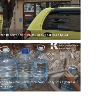
zon перестал принимать новые заказы в Крым
ез света и воды остаются районы Алушты, Судака и
Феодосии