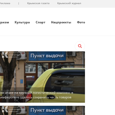
Реклама
|
Крымская газета
Крымский журнал
уризм
Культура
Спорт
Нацпроекты
Фото
ри атаке на крупный логистический комплекс в
имферополе удалось сохранить часть товаров