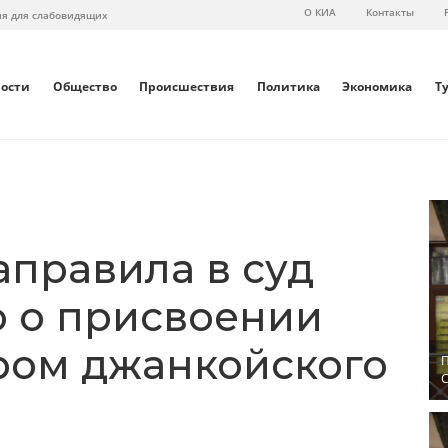
О КИА
Контакты
ия для слабовидящих
вости
Общество
Происшествия
Политика
Экономика
Т
аправила в суд
о о присвоении
ром джанкойского
П
С