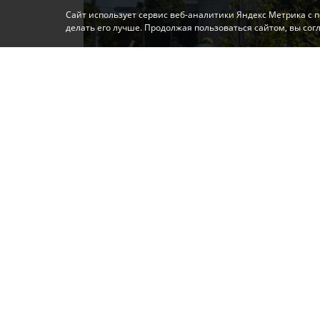
Сайт использует сервис веб-аналитики Яндекс Метрика с 
делать его лучше. Продолжая пользоваться сайтом, вы со
Фото: Автор
Сегодня работы по летней высадке цветов
Екатерининской, уточнили в МБУ «Горзеле
Специалисты МБУ «Город» выполняют высад