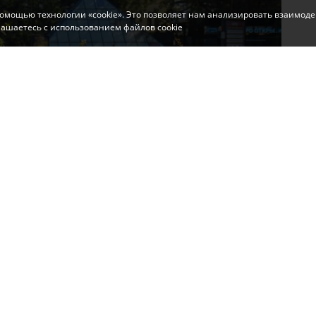
помощью технологии «cookie». Это позволяет нам анализировать взаимоде
глашаетесь с использованием файлов cookie
 в Симферополе проводятся на пр. Кирова и ул.
нхоз».
ку бегоний на клумбах. Это неприхотливое