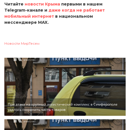
Читайте
новости Крыма
первыми в нашем
Telegram-канале и
даже когда не работает
мобильный интернет
в национальном
мессенджере MAX.
Новости МирТесен
При атаке на крупный логистический комплекс в Симферополе
удалось сохранить часть товаров