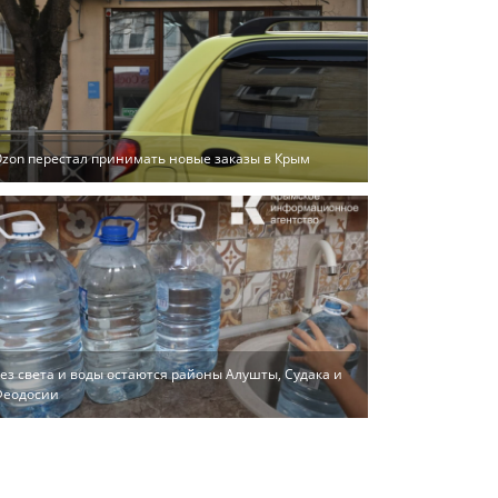
zon перестал принимать новые заказы в Крым
ез света и воды остаются районы Алушты, Судака и
Феодосии