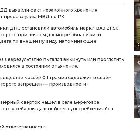
ДД выявили факт незаконного хранения
ет пресс-служба МВД по РК.
ики ДПС остановили автомобиль марки ВАЗ 21150
которого при личном досмотре обнаружили
 цвета по внешнему виду напоминающее
O
а безрезультатно пытался выкинуть или проглотить
аходился в состоянии опьянения.
вещество массой 0,1 грамма содержит в своём
которого запрещён — производное N-
имерный свёрток нашел в селе Береговое
Б
л его у себя для дальнейшего употребления без
й ответственности.