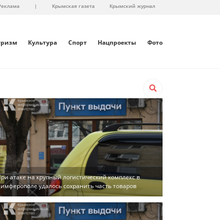
Реклама
|
Крымская газета
Крымский журнал
уризм
Культура
Спорт
Нацпроекты
Фото
ри атаке на крупный логистический комплекс в
имферополе удалось сохранить часть товаров