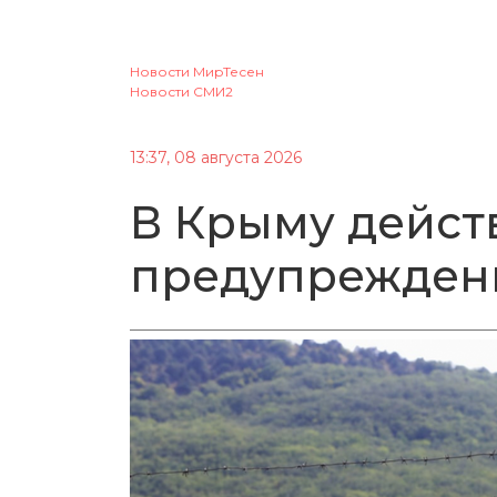
Новости МирТесен
Новости СМИ2
13:37, 08 августа 2026
В Крыму дейст
предупрежден