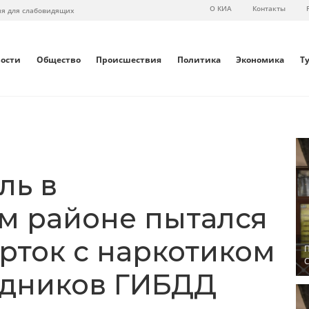
О КИА
Контакты
ия для слабовидящих
вости
Общество
Происшествия
Политика
Экономика
Т
ль в
м районе пытался
рток с наркотиком
П
С
рудников ГИБДД