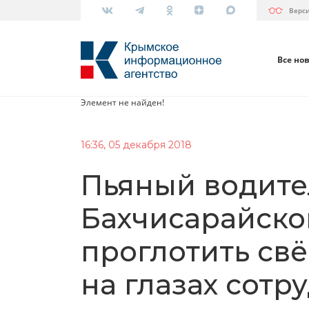
Верс
Все но
Элемент не найден!
16:36, 05 декабря 2018
Пьяный водите
Бахчисарайско
проглотить свё
на глазах сот