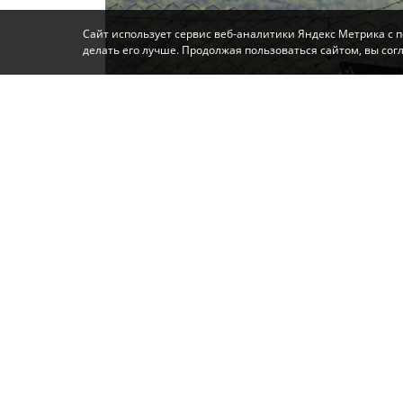
Сайт использует сервис веб-аналитики Яндекс Метрика с 
делать его лучше. Продолжая пользоваться сайтом, вы со
Фото: Автор
Они связаны с аномальной жарой, чрезв
северо-восточного ветра до 15-20 м/с.