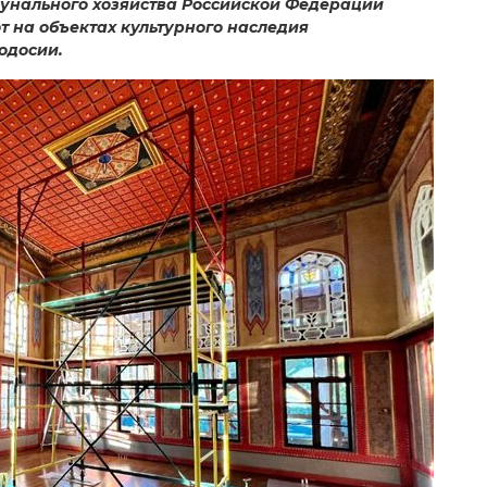
унального хозяйства Российской Федерации
 на объектах культурного наследия
одосии.