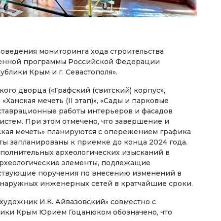
роведения мониторинга хода строительства
твенной программы Российской Федерации
блики Крым и г. Севастополя».
ого дворца («Графский (свитский) корпус»,
 «Ханская мечеть (II этап)», «Сады и парковые
ставрационные работы интерьеров и фасадов
стем. При этом отмечено, что завершение и
нская мечеть» планируются с опережением графика
ты запланированы к приемке до конца 2024 года.
ополнительных археологических изысканий в
археологические элементы, подлежащие
етствующие поручения по внесению изменений в
наружных инженерных сетей в кратчайшие сроки.
 художник И.К. Айвазовский» совместно с
лики Крым Юрием Гоцанюком обозначено, что