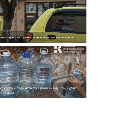
zon перестал принимать новые заказы в Крым
ез света и воды остаются районы Алушты, Судака и
Феодосии