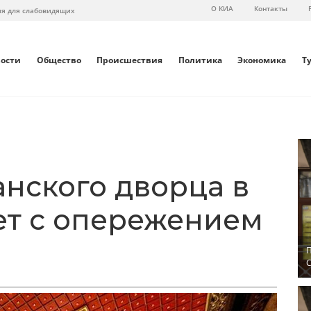
О КИА
Контакты
ия для слабовидящих
вости
Общество
Происшествия
Политика
Экономика
Т
анского дворца в
ет с опережением
П
С