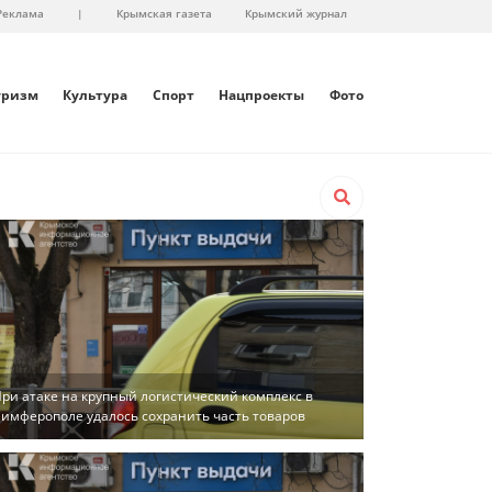
Реклама
|
Крымская газета
Крымский журнал
уризм
Культура
Спорт
Нацпроекты
Фото
ри атаке на крупный логистический комплекс в
имферополе удалось сохранить часть товаров