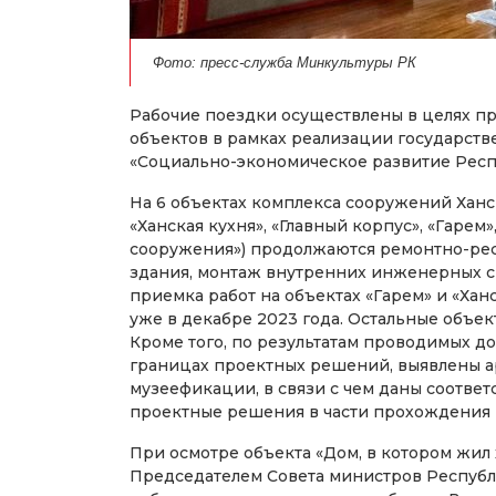
Фото: пресс-служба Минкультуры РК
Рабочие поездки осуществлены в целях п
объектов в рамках реализации государс
«Социально-экономическое развитие Респу
На 6 объектах комплекса сооружений Ханск
«Ханская кухня», «Главный корпус», «Гарем»,
сооружения») продолжаются ремонтно-ре
здания, монтаж внутренних инженерных си
приемка работ на объектах «Гарем» и «Ха
уже в декабре 2023 года. Остальные объек
Кроме того, по результатам проводимых д
границах проектных решений, выявлены 
музеефикации, в связи с чем даны соотв
проектные решения в части прохождения 
При осмотре объекта «Дом, в котором жил
Председателем Совета министров Респуб