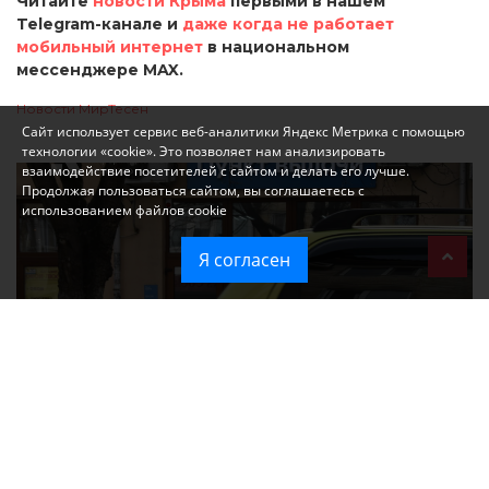
Читайте
новости Крыма
первыми в нашем
Telegram-канале и
даже когда не работает
мобильный интернет
в национальном
мессенджере MAX.
Новости МирТесен
Сайт использует сервис веб-аналитики Яндекс Метрика с помощью
технологии «cookie». Это позволяет нам анализировать
взаимодействие посетителей с сайтом и делать его лучше.
Продолжая пользоваться сайтом, вы соглашаетесь с
использованием файлов cookie
Я согласен
При атаке на крупный логистический комплекс в Симферополе
удалось сохранить часть товаров