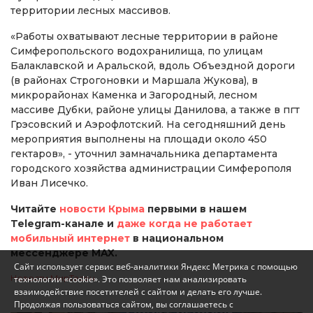
территории лесных массивов.
«Работы охватывают лесные территории в районе
Симферопольского водохранилища, по улицам
Балаклавской и Аральской, вдоль Объездной дороги
(в районах Строгоновки и Маршала Жукова), в
микрорайонах Каменка и Загородный, лесном
массиве Дубки, районе улицы Данилова, а также в пгт
Грэсовский и Аэрофлотский. На сегодняшний день
мероприятия выполнены на площади около 450
гектаров», - уточнил замначальника департамента
городского хозяйства администрации Симферополя
Иван Лисечко.
Читайте
новости Крыма
первыми в нашем
Telegram-канале и
даже когда не работает
мобильный интернет
в национальном
мессенджере MAX.
Сайт использует сервис веб-аналитики Яндекс Метрика с помощью
Новости МирТесен
технологии «cookie». Это позволяет нам анализировать
взаимодействие посетителей с сайтом и делать его лучше.
Продолжая пользоваться сайтом, вы соглашаетесь с