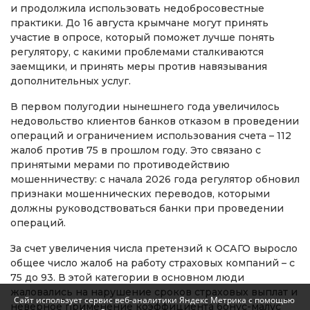
и продолжила использовать недобросовестные
практики. До 16 августа крымчане могут принять
участие в опросе, который поможет лучше понять
регулятору, с какими проблемами сталкиваются
заемщики, и принять меры против навязывания
дополнительных услуг.
В первом полугодии нынешнего года увеличилось
недовольство клиентов банков отказом в проведении
операций и ограничением использования счета – 112
жалоб против 75 в прошлом году. Это связано с
принятыми мерами по противодействию
мошенничеству: с начала 2026 года регулятор обновил
признаки мошеннических переводов, которыми
должны руководствоваться банки при проведении
операций.
За счет увеличения числа претензий к ОСАГО выросло
общее число жалоб на работу страховых компаний – с
75 до 93. В этой категории в основном люди
жаловались на нарушение сроков страховых выплат и
Сайт использует сервис веб-аналитики Яндекс Метрика с помощью
неверное применение коэффициента бонус-малус