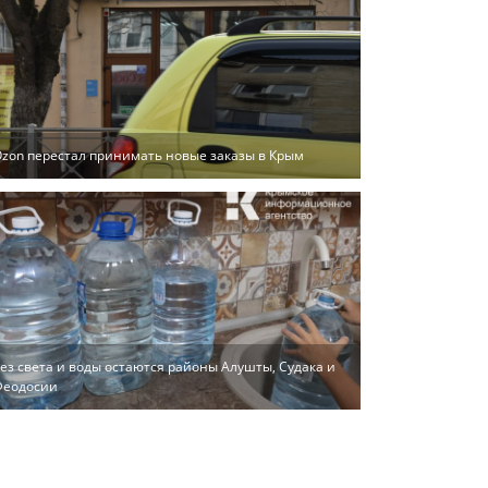
zon перестал принимать новые заказы в Крым
ез света и воды остаются районы Алушты, Судака и
Феодосии