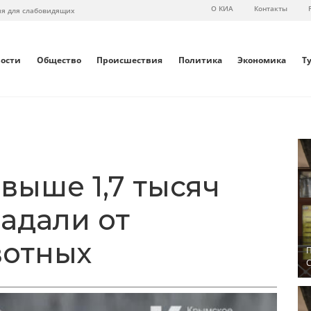
О КИА
Контакты
ия для слабовидящих
вости
Общество
Происшествия
Политика
Экономика
Т
свыше 1,7 тысяч
адали от
вотных
П
С