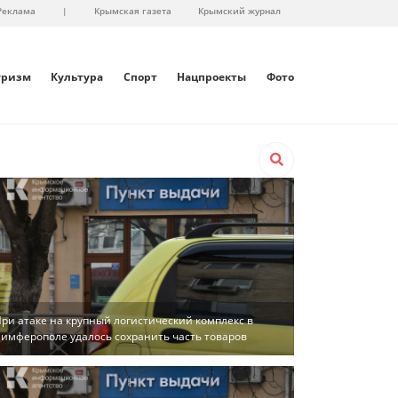
Реклама
|
Крымская газета
Крымский журнал
уризм
Культура
Спорт
Нацпроекты
Фото
ри атаке на крупный логистический комплекс в
имферополе удалось сохранить часть товаров