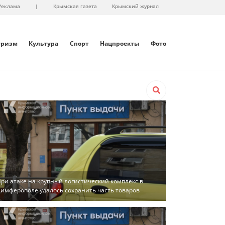
Реклама
|
Крымская газета
Крымский журнал
уризм
Культура
Спорт
Нацпроекты
Фото
ри атаке на крупный логистический комплекс в
имферополе удалось сохранить часть товаров