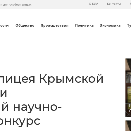
О КИА
Контакты
ия для слабовидящих
вости
Общество
Происшествия
Политика
Экономика
Т
лицея Крымской
ли
й научно-
П
С
онкурс