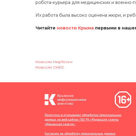
робота-курьера для медицинских и военно-п
Их работа была высоко оценена жюри, и ребя
Читайте
новости Крыма
первыми в нашем
Новости МирТесен
Новости СМИ2
Политика в отношении обработки персональных
данных на веб-сайтах ГБУ РК «Редакция газеты
«Крымская газета».
Согласие на обработку персональных данных