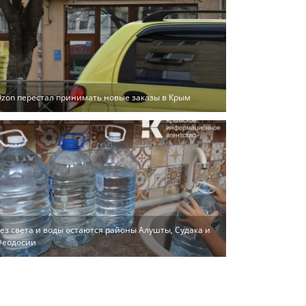
zon перестал принимать новые заказы в Крым
ез света и воды остаются районы Алушты, Судака и
Феодосии