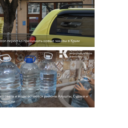
zon перестал принимать новые заказы в Крым
ез света и воды остаются районы Алушты, Судака и
Феодосии