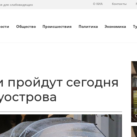
О КИА
Контакты
ия для слабовидящих
вости
Общество
Происшествия
Политика
Экономика
Т
 пройдут сегодня
уострова
П
С