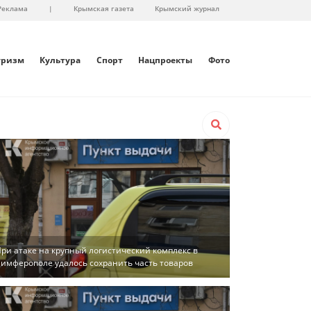
Реклама
|
Крымская газета
Крымский журнал
уризм
Культура
Спорт
Нацпроекты
Фото
ри атаке на крупный логистический комплекс в
имферополе удалось сохранить часть товаров