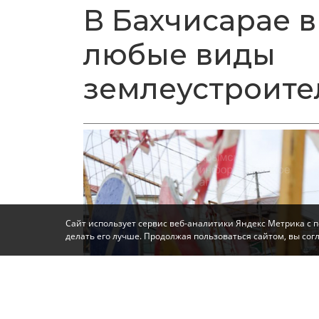
В Бахчисарае в
любые виды
землеустроите
Сайт использует сервис веб-аналитики Яндекс Метрика с 
делать его лучше. Продолжая пользоваться сайтом, вы со