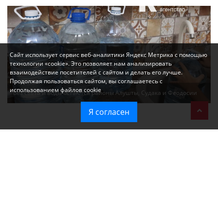
Сайт использует сервис веб-аналитики Яндекс Метрика с помощью
технологии «cookie». Это позволяет нам анализировать
взаимодействие посетителей с сайтом и делать его лучше.
Продолжая пользоваться сайтом, вы соглашаетесь с
использованием файлов cookie
Без света и воды остаются районы Алушты, Судака и Феодосии
Я согласен
Политика в отношении обработки персональных данных на веб-
сайтах ГБУ РК «Редакция газеты «Крымская газета».
Согласие на обработку персональных данных пользователей Веб-
сайта.