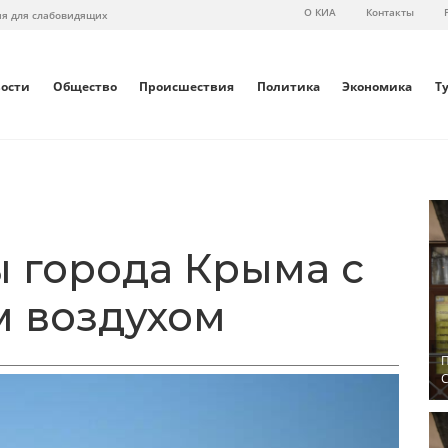
О КИА
Контакты
ия для слабовидящих
вости
Общество
Происшествия
Политика
Экономика
Т
ы города Крыма с
 воздухом
П
С