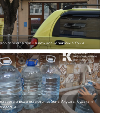
zon перестал принимать новые заказы в Крым
ез света и воды остаются районы Алушты, Судака и
Феодосии