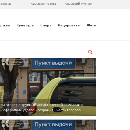
Реклама
|
Крымская газета
Крымский журнал
уризм
Культура
Спорт
Нацпроекты
Фото
ри атаке на крупный логистический комплекс в
имферополе удалось сохранить часть товаров