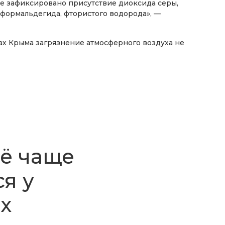
е зафиксировано присутствие диоксида серы,
, формальдегида, фтористого водорода», —
дах Крыма загрязнение атмосферного воздуха не
сё чаще
я у
х