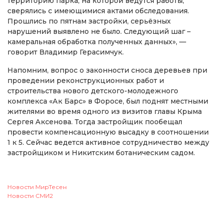
территорию парка, на которой ведутся работы,
сверялись с имеющимися актами обследования.
Прошлись по пятнам застройки, серьёзных
нарушений выявлено не было. Следующий шаг –
камеральная обработка полученных данных», —
говорит Владимир Герасимчук.
Напомним, вопрос о законности сноса деревьев при
проведении реконструкционных работ и
строительства нового детского-молодежного
комплекса «Ак Барс» в Форосе, был поднят местными
жителями во время одного из визитов главы Крыма
Сергея Аксенова. Тогда застройщик пообещал
провести компенсационную высадку в соотношении
1 к 5. Сейчас ведется активное сотрудничество между
застройщиком и Никитским ботаническим садом.
Новости МирТесен
Новости СМИ2