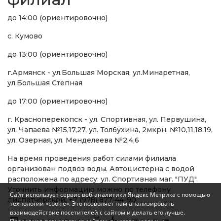
до 14:00 (ориентировочно)
с. Кумово
до 13:00 (ориентировочно)
г.Армянск - ул.Большая Морская, ул.Минаретная,
ул.Большая Степная
до 17:00 (ориентировочно)
г. Красноперекопск - ул. Спортивная, ул. Первушина,
ул. Чапаева №15,17,27, ул. Толбухина, 2мкрн. №10,11,18,19,
ул. Озерная, ул. Менделеева №2,4,6
На время проведения работ силами филиала
организован подвоз воды. Автоцистерна с водой
расположена по адресу: ул. Спортивная маг. "ПУД".
Уточнить информацию можно по телефону
Сайт использует сервис веб-аналитики Яндекс Метрика с помощью
диспетчерской: +7 (978) 877-44-90
технологии «cookie». Это позволяет нам анализировать
взаимодействие посетителей с сайтом и делать его лучше.